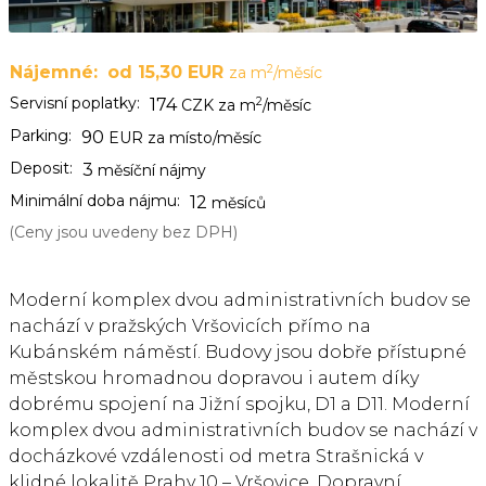
2
Nájemné:
od 15,30 EUR
za m
/měsíc
Servisní poplatky:
2
174
CZK za m
/měsíc
Parking:
90
EUR za místo/měsíc
Deposit:
3
měsíční nájmy
Minimální doba nájmu:
12
měsíců
(Ceny jsou uvedeny bez DPH)
Moderní komplex dvou administrativních budov se
nachází v pražských Vršovicích přímo na
Kubánském náměstí. Budovy jsou dobře přístupné
městskou hromadnou dopravou i autem díky
dobrému spojení na Jižní spojku, D1 a D11. Moderní
komplex dvou administrativních budov se nachází v
docházkové vzdálenosti od metra Strašnická v
klidné lokalitě Prahy 10 – Vršovice. Dopravní