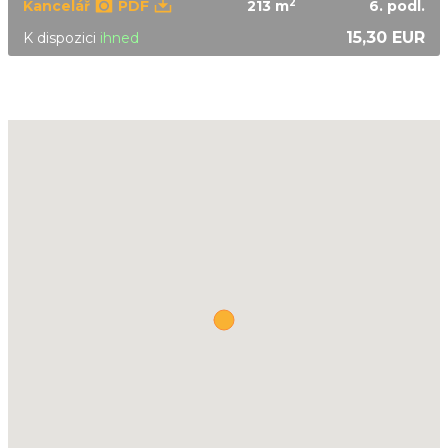
2
Kancelář
PDF
213 m
6.
podl.
15,30 EUR
K dispozici
ihned