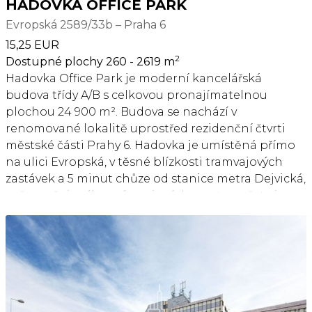
HADOVKA OFFICE PARK
Evropská 2589/33b – Praha 6
15,25 EUR
2
Dostupné plochy 260 - 2619 m
Hadovka Office Park je moderní kancelářská
budova třídy A/B s celkovou pronajímatelnou
plochou 24 900 m². Budova se nachází v
renomované lokalitě uprostřed rezidenční čtvrti
městské části Prahy 6. Hadovka je umístěná přímo
na ulici Evropská, v těsné blízkosti tramvajových
zastávek a 5 minut chůze od stanice metra Dejvická,
což zaručuje výborné spojení do centra města i na
pražské letiště Václava Havla. Budova disponuje
velmi dobrým poměrem parkovacích míst k
pronajímatelné ploše, nabízí kvalitní zázemí a
široký rozsah služeb. Nájemníci mají k dispozici
restauraci, kavárnu, nově vybavené fitness centrum,
taneční studio a společnou terasu pro relaxaci.