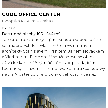
Václava Havla. Stanice tramvaje a autobusu jsou
před budovou. Metro Veleslavín a navazující
autobusový terminál, které byly zprovozněny v roce
CUBE OFFICE CENTER
2015, jsou pěšky cca 400 m od budovy. Argo je také
Evropská 423/178 – Praha 6
dobře dostupné z pražského okruhu a tedy i z
16 EUR
dálnic D5 a D7, vedoucí do Plzně, Chomutova a
2
Dostupné plochy 105 - 644 m
Německa. Po otevření vlakového spojení mezi
Tato architektonicky zajímavá budova pochází ze
Veleslavínem a letištěm, se dopravní obslužnost
sedmdesátých let byla navržena významnými
ještě zlepší.
architekty Stanislavem Francem, Janem Nováčkem
a Vladimírem Fenclem. V současnosti se objekt
užívá ke kancelářským účelům s odpovídajícím
technickým zázemím. Panelová konstrukce budovy
nabízí 7 pater užitné plochy o velikosti více než
20.000 m². Objekt je členěn na hlavní budovu s
přibližně 16.000 m² a přiléhající budovu s přibližně
4.000 m². Nemovitost má k dispozici 362
venkovních stání a 20 garážových stání. Dále se
nabízí veškeré standardně poskytované služby v