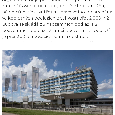
kancelářských ploch kategorie A, které umožňují
nájemcům efektivní řešení pracovního prostředí na
velkoplošných podlažích o velikosti přes 2 000 m2.
Budova se skládá z 5 nadzemních podlaží a 2
podzemních podlaží. V rámci podzemních podlaží
je přes 300 parkovacích stání a dostatek
skladovacích prostor. V kombinaci s vyspělými
technologiemi a zároveň moderním a funkčním
designem se Argo stává domovem pro společnosti
uvažující do budoucna. Dispozice pater objektu
nabízí svým nájemcům dokonalé řešení vyhovující
jak potřebě jednotlivým kancelářským celkům, tak i
otevřenému řešení. Budova Argo se nachází v Praze
6 – Vokovicích, na severovýchod od středu města, v
rámci příjemné rezidenční oblasti Prahy 6 a vedle
chráněné přírodní oblasti Šárka. Lokalita je
podtržená skvělou viditelností z ulice Evropská a
výbornou dostupností z mezinárodního letiště