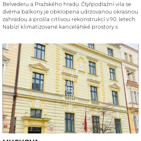
Belvederu a Pražského hradu. Čtyřpodlažní vila se
dvěma balkony je obklopena udržovanou okrasnou
zahradou a prošla citlivou rekonstrukcí v 90. letech.
Nabízí klimatizované kancelářské prostory s
recepcí, konferenčními místnostmi, kuchyňkami a
sociálním zázemím na každém patře; ve 3. patře je
navíc k dispozici sprcha. K objektu náleží střežená
venkovní parkovací plocha pro 28 vozidel. Lokalita
je dobře dostupná městskou hromadnou dopravou
– v docházkové vzdálenosti se nachází tramvajová
zastávka Královský letohrádek, autobusové zastávky
i stanice metra Hradčanská (trasa A). Autem je
zajištěno přímé napojení na městský okruh. Cesta
na Letiště Václava Havla trvá přibližně 30 minut jak
autem, tak MHD.