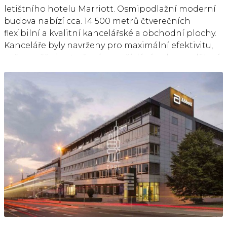
letištního hotelu Marriott. Osmipodlažní moderní
budova nabízí cca. 14 500 metrů čtverečních
flexibilní a kvalitní kancelářské a obchodní plochy.
Kanceláře byly navrženy pro maximální efektivitu,
což umožňuje otevřené uspořádání nebo rozdělení
podle požadavků nájemce. Nájemce je možné
usadit v kancelářích od 25 m2. Mezi vybavení budovy
patří jídelna, banka, pošta, obchody, restaurace,
supermarket a hotel v budově nebo poblíž.
Nájemníci mohou také využívat sdílené zasedací
místnosti v budově. Je zde dostatek parkovacích
míst a budova je snadno dostupná autem i
hromadnou dopravou.