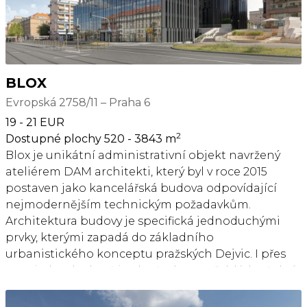
BLOX
Evropská 2758/11 – Praha 6
19 - 21 EUR
2
Dostupné plochy 520 - 3843 m
Blox je unikátní administrativní objekt navržený
ateliérem DAM architekti, který byl v roce 2015
postaven jako kancelářská budova odpovídající
nejmodernějším technickým požadavkům.
Architektura budovy je specifická jednoduchými
prvky, kterými zapadá do základního
urbanistického konceptu pražských Dejvic. I přes
svou jednoduchost je ale stavba nepřehlédnutelná
a výrazně na sebe upozorňuje svým jedinečným
moderním vzezřením připomínajícím čárový kód.