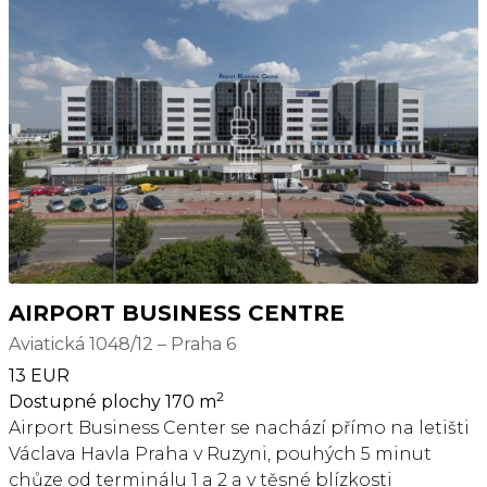
Objekt je rozdělen do dvou křídel a má 8
nadzemních podlaží, které dohromady tvoří
pronajímatelnou plochu o velikosti 21 000 m2.
Veškerá občanská vybavenost se nachází v blízkém
okolí budovy. Projekt se nachází blízko centra Prahy
a nedaleko mezinárodního letiště Václava Havla.
Přímý vstup do stanice metra Dejvická (trasa A)
zaručuje snadnou dostupnost do centra
metropole.
AIRPORT BUSINESS CENTRE
Aviatická 1048/12 – Praha 6
13 EUR
2
Dostupné plochy 170 m
Airport Business Center se nachází přímo na letišti
Václava Havla Praha v Ruzyni, pouhých 5 minut
chůze od terminálu 1 a 2 a v těsné blízkosti