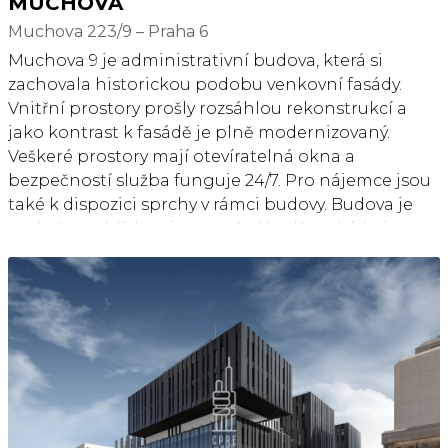
MUCHOVA
Muchova 223/9 – Praha 6
Muchova 9 je administrativní budova, která si
zachovala historickou podobu venkovní fasády.
Vnitřní prostory prošly rozsáhlou rekonstrukcí a
jako kontrast k fasádě je plně modernizovaný.
Veškeré prostory mají otevíratelná okna a
bezpečností služba funguje 24/7. Pro nájemce jsou
také k dispozici sprchy v rámci budovy. Budova je
umístěna v blízkosti metra A - Hradčanská (minuta
chůze) a stejnojmenné tramvajové zastávky. V
blízkosti je také dostatek občanské vybavenosti.