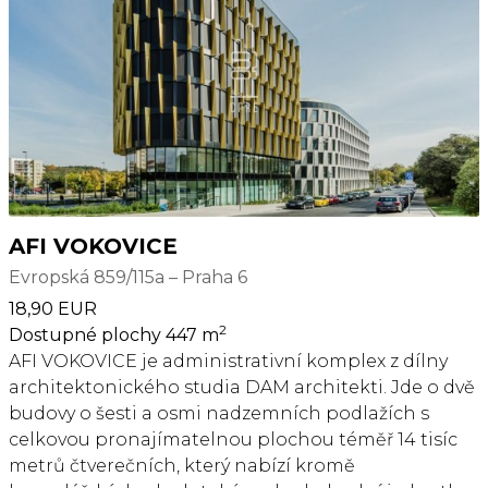
budovách této velikosti. CUBE se nachází ve
Vokovicích v Praze 6, tedy v jedné z nejlépe
položených a dynamicky se rozvíjejících lokalit
Prahy. Poloha mezi Pražským okruhem, letištěm a
centrem poskytuje nájemcům jedinečné a
bezkonkurenční výhody. Budova se nachází v
blízkosti rychlostní silnice E7 a dálnice D5 a je
snadno dostupná z ulice Evropská autem i veřejnou
dopravou. Letiště Václava Havla je vzdáleno 10
minut. Tramvajové a autobusové spojení v
AFI VOKOVICE
bezprostřední blízkosti budovy. Stanice metra A -
Evropská 859/115a – Praha 6
Veleslavín 3 minuty chůze.
18,90 EUR
2
Dostupné plochy 447 m
AFI VOKOVICE je administrativní komplex z dílny
architektonického studia DAM architekti. Jde o dvě
budovy o šesti a osmi nadzemních podlažích s
celkovou pronajímatelnou plochou téměř 14 tisíc
metrů čtverečních, který nabízí kromě