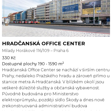
Hadovka byla ohodnocena ratingem BREEAM Very
Good.
HRADČANSKÁ OFFICE CENTER
Milady Horákové 116/109 – Praha 6
330 Kč
2
Dostupné plochy 190 - 1590 m
Hradčanská Office Center se nachází v širším centru
Prahy, nedaleko Pražského hradu a zároveň přímo u
stanice metra A-Hradčanská. V blízkém okolí jsou
veškeré důležité služby a občanská vybavenost.
Původně budována pro Ministerstvo
elektroprůmyslu, později sídlo Škody a dnes nově
zrekonstruovaná administrativní budova
Hradčanská Office Center nabízí v malebné oblasti