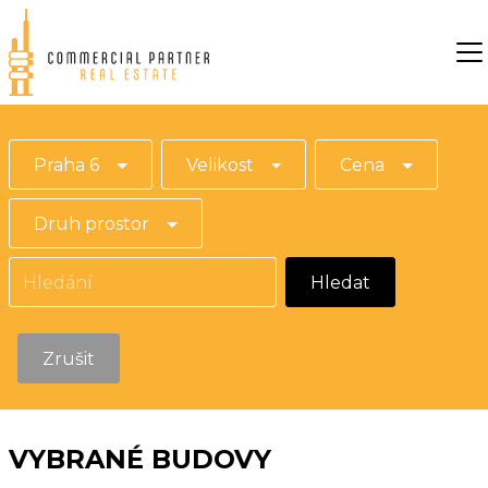
Praha 6
Velikost
Cena
Druh prostor
Hledat
Zrušit
VYBRANÉ BUDOVY